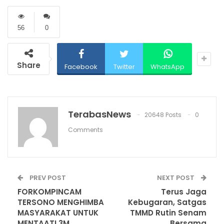
56
0
Share
Facebook
Twitter
WhatsApp
TerabasNews
20648 Posts
0
Comments
PREV POST
NEXT POST
FORKOMPINCAM
Terus Jaga
TERSONO MENGHIMBA
Kebugaran, Satgas
MASYARAKAT UNTUK
TMMD Rutin Senam
MENTAATI 3M
Bersama