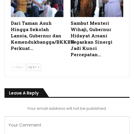
Dari Taman Asuh
Sambut Menteri
Hingga Sekolah
Wihaji, Gubernur
Lansia, Gubernur dan
Hidayat Arsani
Kemendukbangga/BKKBN
Tegaskan Sinergi
Perkuat…
Jadi Kunci
Percepatan…
PREV
NEXT
Leave A Reply
Your email address will not be published.