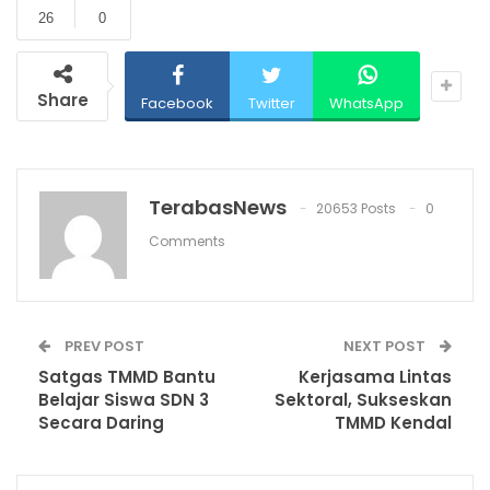
26
0
Share
Facebook
Twitter
WhatsApp
TerabasNews
20653 Posts
0
Comments
PREV POST
NEXT POST
Satgas TMMD Bantu
Kerjasama Lintas
Belajar Siswa SDN 3
Sektoral, Sukseskan
Secara Daring
TMMD Kendal