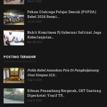
Feb 13, 2024
Pekan Olahraga Pelajar Daerah (POPDA)
Babel 2024 Resmi…
Jul 24, 2024
Bukti Komitmen Pj Gubernur Safrizal Jaga
Keberlanjutan…
Dec 28, 2023
POSTING TERAKHIR
Polda Babel Amankan Pria Di Pangkalpinang
Usai Simpan 12,8
…
Aug 9, 2026
Ribuan Penambang Bergerak, GBT Gantung
Diperketat: Yonif TP…
Aug 9, 2026