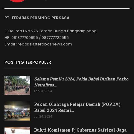
PT. TERABAS PERSINDO PERKASA
Jl.Delima I No.276.Taman Bunga Pangkalpinang.
HP. 081377700855 / 087777722555
Email : redaksi@terabasnews.com
POSTING TERPOPULER
Selama Pemilu 2024, Polda Babel Dirikan Posko
Netralitas
…
Feb 13, 2024
Pekan Olahraga Pelajar Daerah (POPDA)
Babel 2024 Resmi…
Jul 24, 2024
Bukti Komitmen Pj Gubernur Safrizal Jaga