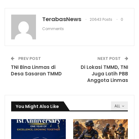
TerabasNews
20643 Posts
0
Comments
PREV POST
NEXT POST
TNI Bina Linmas di
Di Lokasi TMMD, TNI
Desa Sasaran TMMD
Juga Latih PBB
Anggota Linmas
You Might Also Like
ALL