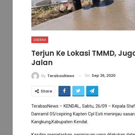
DAERAH
Terjun Ke Lokasi TMMD, Ju
Jalan
On
Sep 26, 2020
By
TerabasNews
Share
TerabasNews – KENDAL, Sabtu, 26/09 – Kepala Staf
Danramil 05/cepiring Kapten Cpl Esti meninjau sasar
Kangkung,Kabupaten Kendal.
Kasdim menjelaskan, peninjauan yang dilakukan da