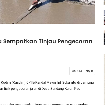
ga Sempatkan Tinjau Pengecoran
113
0
 Kodim (Kasdim) 0715/Kendal Mayor Inf Sukamto di dampingi
an fisik pengecoran jalan di Desa Sendang Kulon Kec
lam rangka mengecek sejauh mana pengerjaan yang sudah