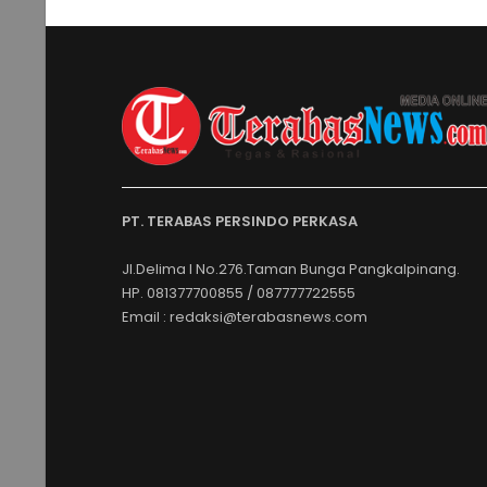
PT. TERABAS PERSINDO PERKASA
Jl.Delima I No.276.Taman Bunga Pangkalpinang.
HP. 081377700855 / 087777722555
Email : redaksi@terabasnews.com