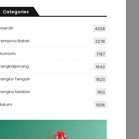
Categories
Daerah
4328
Pemprov Babel
3278
Ekonomi
1787
Pangkalpinang
1642
Bangka Tengah
1523
Bangka Selatan
1513
Hukum
1506