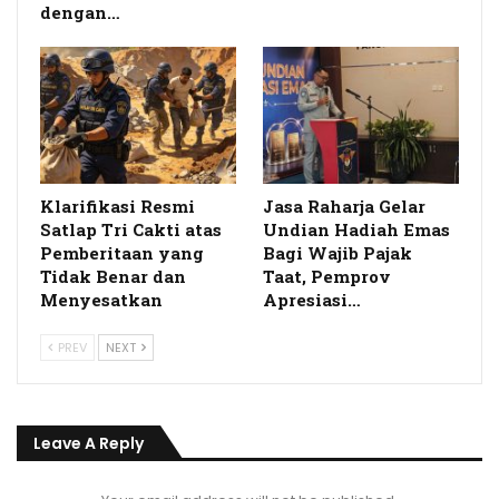
dengan…
Klarifikasi Resmi
Jasa Raharja Gelar
Satlap Tri Cakti atas
Undian Hadiah Emas
Pemberitaan yang
Bagi Wajib Pajak
Tidak Benar dan
Taat, Pemprov
Menyesatkan
Apresiasi…
PREV
NEXT
Leave A Reply