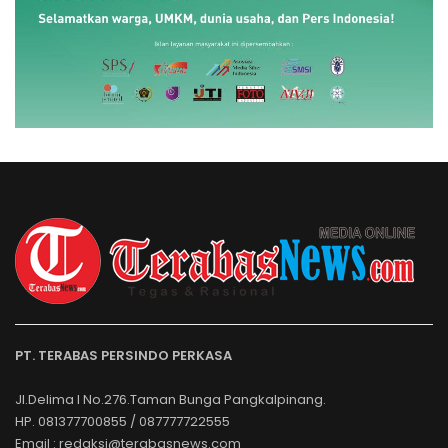
PT. TERABAS PERSINDO PERKASA
Jl.Delima I No.276.Taman Bunga Pangkalpinang.
HP. 081377700855 / 087777722555
Email : redaksi@terabasnews.com