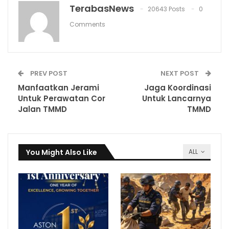
TerabasNews
20643 Posts
0
Comments
PREV POST
NEXT POST
Manfaatkan Jerami
Jaga Koordinasi
Untuk Perawatan Cor
Untuk Lancarnya
Jalan TMMD
TMMD
You Might Also Like
ALL