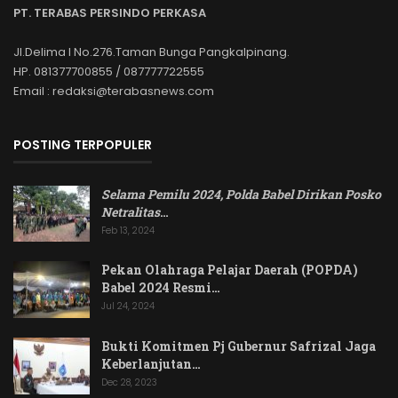
PT. TERABAS PERSINDO PERKASA
Jl.Delima I No.276.Taman Bunga Pangkalpinang.
HP. 081377700855 / 087777722555
Email : redaksi@terabasnews.com
POSTING TERPOPULER
Selama Pemilu 2024, Polda Babel Dirikan Posko
Netralitas
…
Feb 13, 2024
Pekan Olahraga Pelajar Daerah (POPDA)
Babel 2024 Resmi…
Jul 24, 2024
Bukti Komitmen Pj Gubernur Safrizal Jaga
Keberlanjutan…
Dec 28, 2023