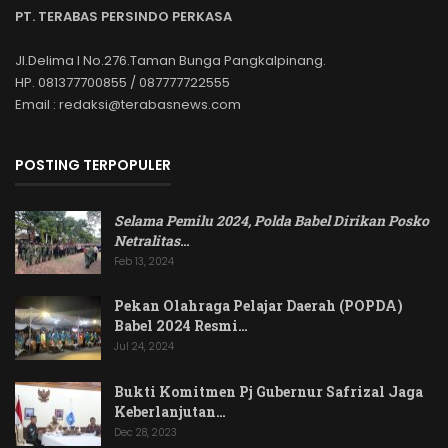
PT. TERABAS PERSINDO PERKASA
Jl.Delima I No.276.Taman Bunga Pangkalpinang.
HP. 081377700855 / 087777722555
Email : redaksi@terabasnews.com
POSTING TERPOPULER
Selama Pemilu 2024, Polda Babel Dirikan Posko
Netralitas
…
Feb 13, 2024
Pekan Olahraga Pelajar Daerah (POPDA)
Babel 2024 Resmi…
Jul 24, 2024
Bukti Komitmen Pj Gubernur Safrizal Jaga
Keberlanjutan…
Dec 28, 2023