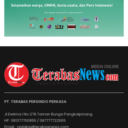
PT. TERABAS PERSINDO PERKASA
Jl.Delima I No.276.Taman Bunga Pangkalpinang.
HP. 081377700855 / 087777722555
Email : redaksi@terabasnews.com