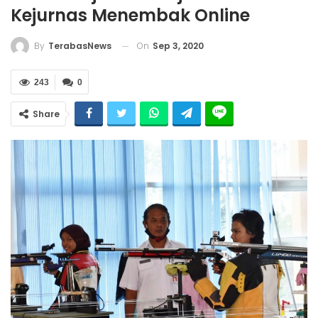
Kejurnas Menembak Online
On
Sep 3, 2020
By
TerabasNews
243
0
Share