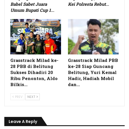
Babel Sabet Juara
Kei Polresta Rebut
…
Umum Bupati Cup 1
…
Grasstrack Milad ke-
Grasstrack Milad PBB
28 PBB di Belitung
ke-28 Siap Guncang
Sukses Dihadiri 20
Belitung, Yuri Kemal
Ribu Penonton, Aldo
Hadir, Hadiah Mobil
Bilkis…
dan…
PREV
NEXT
Leave A Reply