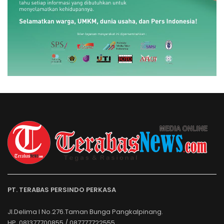
PT. TERABAS PERSINDO PERKASA
Jl.Delima I No.276.Taman Bunga Pangkalpinang.
HP. 081377700855 / 087777722555