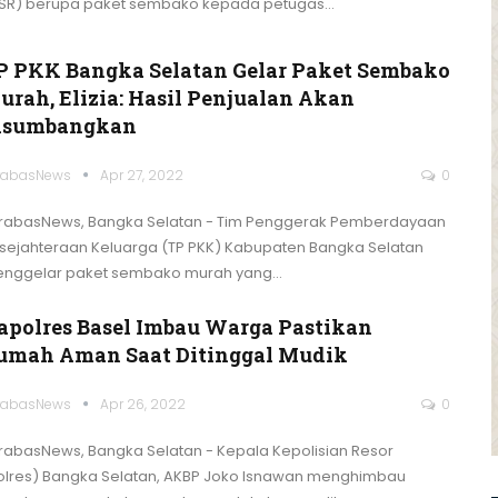
SR) berupa paket sembako kepada petugas
…
P PKK Bangka Selatan Gelar Paket Sembako
urah, Elizia: Hasil Penjualan Akan
isumbangkan
rabasNews
Apr 27, 2022
0
rabasNews, Bangka Selatan - Tim Penggerak Pemberdayaan
sejahteraan Keluarga (TP PKK) Kabupaten Bangka Selatan
nggelar paket sembako murah yang
…
apolres Basel Imbau Warga Pastikan
umah Aman Saat Ditinggal Mudik
rabasNews
Apr 26, 2022
0
rabasNews, Bangka Selatan - Kepala Kepolisian Resor
olres) Bangka Selatan, AKBP Joko Isnawan menghimbau