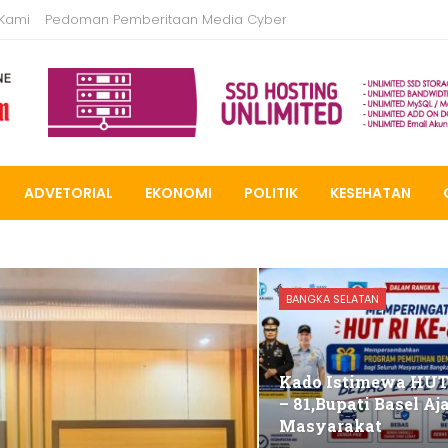
 Kami
Pedoman Pemberitaan Media Cyber
ADVETORIAL
EKONOMI
POLITIK
KESEHATAN
BANGKA SELATAN
Kado Istimewa HUT
– 81,Bupati Basel Aj
Masyarakat
…