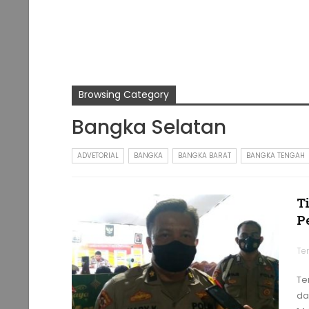
Browsing Category
Bangka Selatan
ADVETORIAL
BANGKA
BANGKA BARAT
BANGKA TENGAH
T
P
Te
Te
da