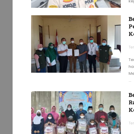
ke
B
P
K
Te
Te
ha
Me
…
B
R
K
Te