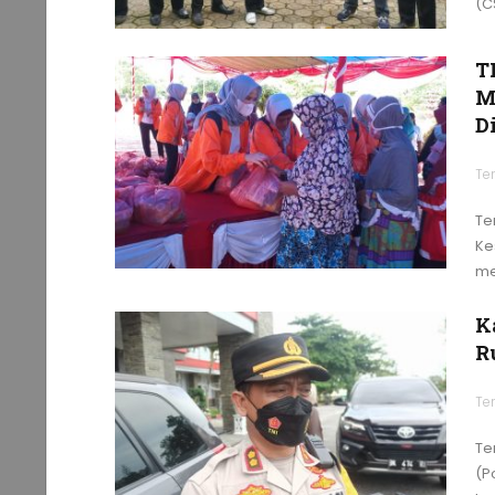
(C
T
M
D
Te
Te
Ke
me
K
R
Te
Te
(P