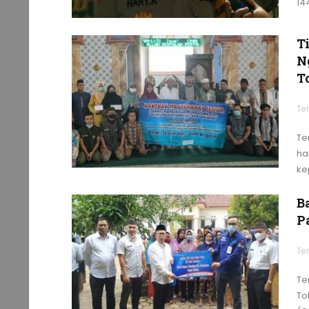
14
T
N
T
Te
Te
ha
ke
B
P
Te
Te
To