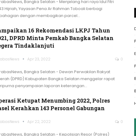
rabasNews, Bangka Selatan - Menjelang hari raya Idul Fitri
43 Hijriah, Yayasan Pena Ar Rahman Toboali berbagi
bahagian dengan membagikan parcel
…
ampaikan 16 Rekomendasi LKPJ Tahun
021, DPRD Minta Pemkab Bangka Selatan
egera Tindaklanjuti
rabasNews
Apr 23, 2022
0
rabasNews, Bangka Selatan - Dewan Perwakilan Rakyat
erah (DPRD) Kabupaten Bangka Selatan menggelar rapat
ripurna penyampaian laporan keterangan
…
perasi Ketupat Menumbing 2022, Polres
asel Kerahkan 143 Personel Gabungan
rabasNews
Apr 22, 2022
0
rabasNews, Bangka Selatan - Kepolisian Resor (Polres)