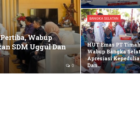
BANGKA SELATAN
 Pertiba, Wabup
HUT Emas PT Timah 
kan SDM Uggul Dan
Wabup Bangka Sela
Apresiasi Kepeduli
Dan…
0