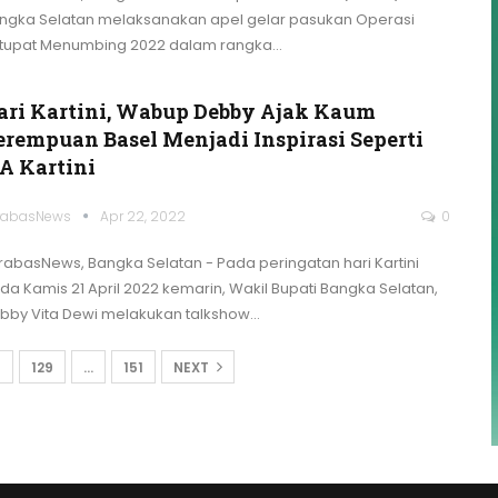
ngka Selatan melaksanakan apel gelar pasukan Operasi
tupat Menumbing 2022 dalam rangka
…
ari Kartini, Wabup Debby Ajak Kaum
erempuan Basel Menjadi Inspirasi Seperti
.A Kartini
rabasNews
Apr 22, 2022
0
rabasNews, Bangka Selatan - Pada peringatan hari Kartini
da Kamis 21 April 2022 kemarin, Wakil Bupati Bangka Selatan,
bby Vita Dewi melakukan talkshow
…
8
129
…
151
NEXT