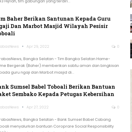
43 Hijriah, tim gabungan yang terdiri
…
im Baher Berikan Santunan Kepada Guru
gaji Dan Marbot Masjid Wilayah Pesisir
oboali
rabasNews
Apr 29, 2022
0
rabasNews, Bangka Selatan - Tim Bangka Selatan Hame-
me Bergerak (Baher) memberikan sabtu aman dan bingkisan
pada guru ngaji dan Marbot masjid di
…
ank Sumsel Babel Toboali Berikan Bantuan
aket Sembako Kepada Petugas Kebersihan
rabasNews
Apr 27, 2022
0
rabasNews, Bangka Selatan - Bank Sumsel Babel Cabang
boali menyalurkan bantuan Coroprare Social Responsibility