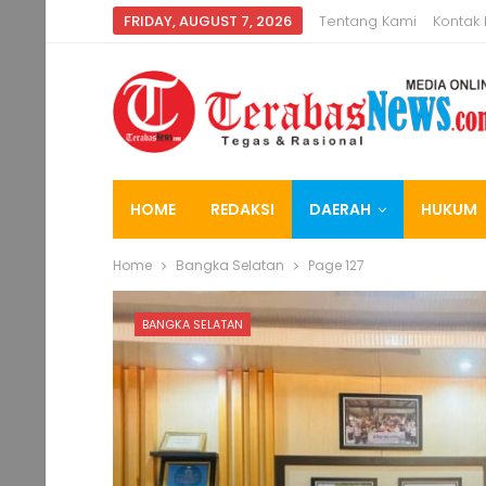
FRIDAY, AUGUST 7, 2026
Tentang Kami
Kontak
HOME
REDAKSI
DAERAH
HUKUM
Home
Bangka Selatan
Page 127
BANGKA SELATAN