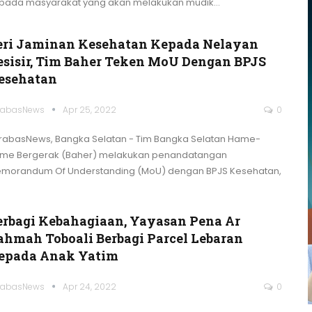
pada masyarakat yang akan melakukan mudik
…
eri Jaminan Kesehatan Kepada Nelayan
esisir, Tim Baher Teken MoU Dengan BPJS
esehatan
rabasNews
Apr 25, 2022
0
rabasNews, Bangka Selatan - Tim Bangka Selatan Hame-
me Bergerak (Baher) melakukan penandatangan
morandum Of Understanding (MoU) dengan BPJS Kesehatan,
erbagi Kebahagiaan, Yayasan Pena Ar
ahmah Toboali Berbagi Parcel Lebaran
epada Anak Yatim
rabasNews
Apr 24, 2022
0