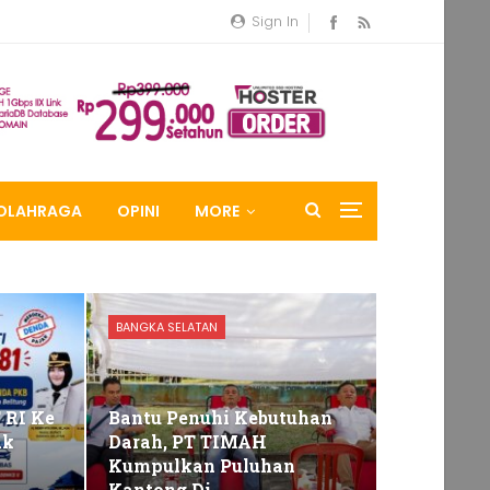
Sign In
OLAHRAGA
OPINI
MORE
BANGKA SELATAN
 RI Ke
Bantu Penuhi Kebutuhan
ak
Darah, PT TIMAH
Kumpulkan Puluhan
Kantong Di…