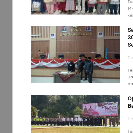
Te
14
ke
S
2
S
Te
Te
Da
pa
O
B
Te
Te