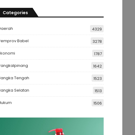
Categories
Daerah
4329
Pemprov Babel
3278
Ekonomi
1787
Pangkalpinang
1642
Bangka Tengah
1523
Bangka Selatan
1513
Hukum
1506