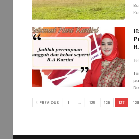
Ba
Ke
H
P
R
Te
Te
pa
De
PREVIOUS
1
…
125
126
127
12